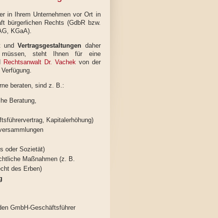
er in Ihrem Unternehmen vor Ort in
ft bürgerlichen Rechts (GdbR bzw.
G, KGaA).
st und
Vertragsgestaltungen
daher
 müssen, steht Ihnen für eine
d
Rechtsanwalt Dr. Vachek
von der
 Verfügung.
rne beraten, sind z. B.:
iche Beratung,
tsführervertrag, Kapitalerhöhung)
tsversammlungen
s oder Sozietät)
echtliche Maßnahmen (z. B.
echt des Erben)
g
den GmbH-Geschäftsführer