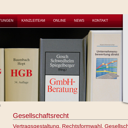
STUNGEN
KANZLEITEAM
ONLINE
NEWS
KONTAKT
t
Gesellschaftsrecht
Vertragsgestaltung, Rechtsformwahl, Gesellsc