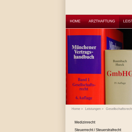
HOME
ARZTHAFTUNG
LEI
Home
>
Leistungen
>
Gesellschaftsrech
Medizinrecht
Steuerrecht / Steuerstrafrecht