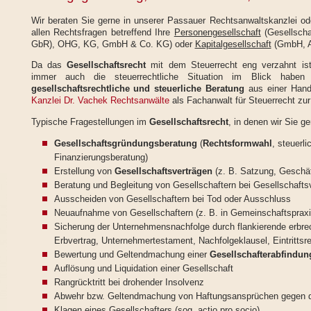
Wir beraten Sie gerne in unserer Passauer Rechtsanwaltskanzlei od
allen Rechtsfragen betreffend Ihre
Personengesellschaft
(Gesellscha
GbR), OHG, KG, GmbH & Co. KG) oder
Kapitalgesellschaft
(GmbH, A
Da das
Gesellschaftsrecht
mit dem Steuerrecht eng verzahnt i
immer auch die steuerrechtliche Situation im Blick haben
gesellschaftsrechtliche und steuerliche Beratung
aus einer Han
Kanzlei Dr. Vachek Rechtsanwälte
als Fachanwalt für Steuerrecht zur
Typische Fragestellungen im
Gesellschaftsrecht
, in denen wir Sie ge
Gesellschaftsgründungsberatung
(
Rechtsformwahl
, steuerl
Finanzierungsberatung)
Erstellung von
Gesellschaftsverträgen
(z. B. Satzung, Geschäf
Beratung und Begleitung von Gesellschaftern bei Gesellschaf
Ausscheiden von Gesellschaftern bei Tod oder Ausschluss
Neuaufnahme von Gesellschaftern (z. B. in Gemeinschaftspraxi
Sicherung der Unternehmensnachfolge durch flankierende erbr
Erbvertrag, Unternehmertestament, Nachfolgeklausel, Eintrittsr
Bewertung und Geltendmachung einer
Gesellschafterabfindun
Auflösung und Liquidation einer Gesellschaft
Rangrücktritt bei drohender Insolvenz
Abwehr bzw. Geltendmachung von Haftungsansprüchen gegen 
Klagen eines Gesellschafters (sog. actio pro socio)